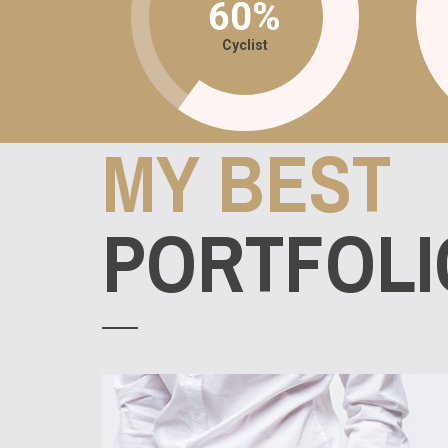
60%
Cyclist
MY BEST
PORTFOLI