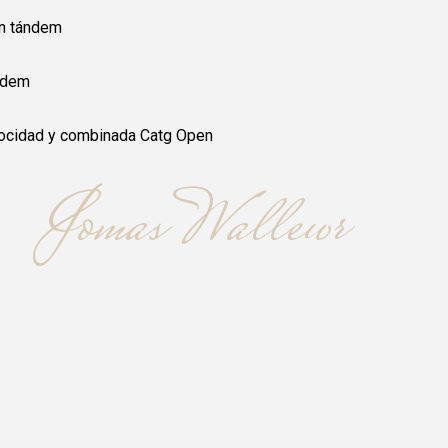
en tándem
ándem
ocidad y combinada Catg Open
Jomas Wallewr