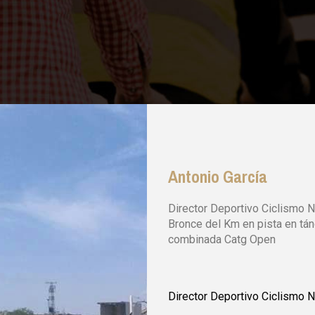
Antonio García
Director Deportivo Ciclismo 
Bronce del Km en pista en t
combinada Catg Open
Director Deportivo Ciclismo N