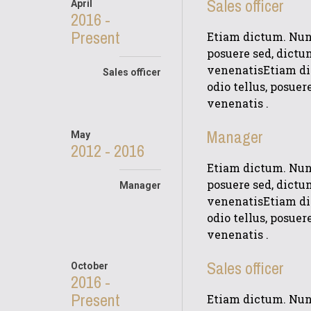
Sales officer
April
2016 -
Present
Etiam dictum. Nunc
posuere sed, dictu
venenatisEtiam dic
Sales officer
odio tellus, posue
venenatis .
Manager
May
2012 - 2016
Etiam dictum. Nunc
posuere sed, dictu
Manager
venenatisEtiam dic
odio tellus, posue
venenatis .
Sales officer
October
2016 -
Present
Etiam dictum. Nunc