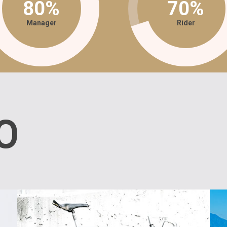
80%
70%
Manager
Rider
O