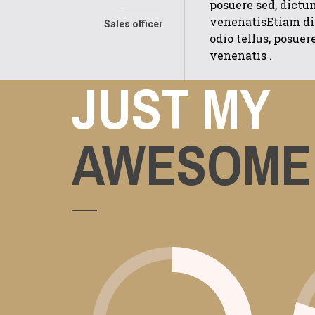
posuere sed, dictu
venenatisEtiam dic
Sales officer
odio tellus, posue
venenatis .
JUST MY
AWESOME 