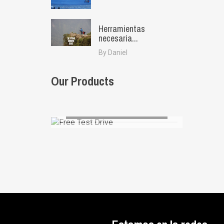
Herramientas
necesaria...
By Daniel
Our Products
Free Test Drive
AUGUE ALIQUAM