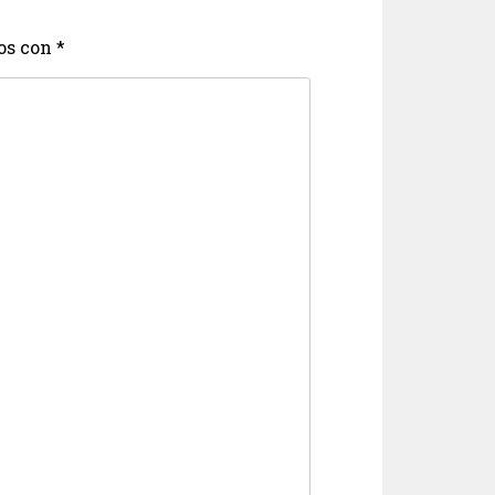
os con
*