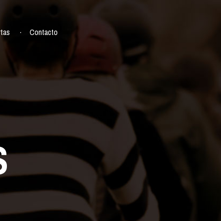
rtas
Contacto
S