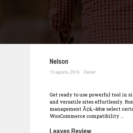
Nelson
15 agosto, 2016
Daniel
Get ready to use powerful tool in s
and versatile sites effortlessly. 
management Ã¢â‚¬â€œ select certai
WooCommerce compatibility …
Leaves Review