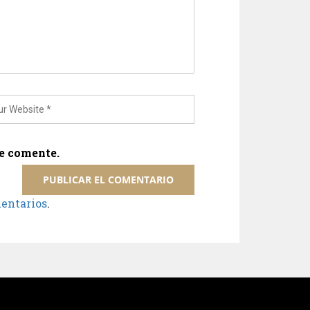
ue comente.
mentarios
.