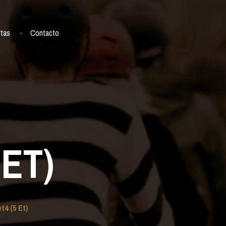
rtas
Contacto
 ET)
t4 (5 Et)